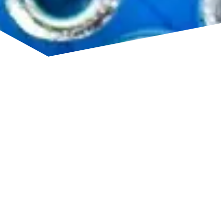
TREIBER FÜR
LEISTUNGSFÄHIGE
TERAHERTZ-SYSTEME
Radarsensorik ist der Schlüssel für zuverlässige
und innovative Terahertz-Lösungen.
Mit unserer
umfassenden Expertise in Hochfrequenz- und
Antennendesign, Signalverarbeitung, integrierten
Hochfrequenzschaltungen sowie Test- und
Charakterisierungsmethoden erforschen und
entwickeln wir leistungsstarke, praxistaugliche