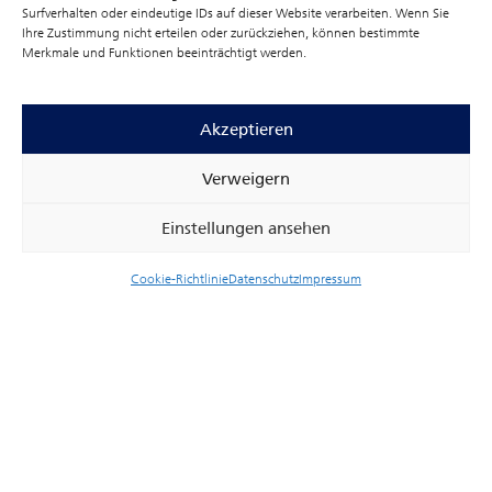
Surfverhalten oder eindeutige IDs auf dieser Website verarbeiten. Wenn Sie
Ihre Zustimmung nicht erteilen oder zurückziehen, können bestimmte
Merkmale und Funktionen beeinträchtigt werden.
Akzeptieren
© Fraunhofer IMS
Verweigern
UNSER PROJEKTABLAUF – VON DER
Einstellungen ansehen
IDEE ZUR FUNKTIONSLÖSUNG
Konzept & Simulation
–
Cookie-Richtlinie
Datenschutz
Impressum
Anforderungsdefinition, Machbarkeitsanalysen
sowie Simulationen sichern die Qualität
Design & Prototyping
– Neue Konzepte für
Chips, Antennen und Module fließen in die
Entwicklung und Validierung erster
Funktionsmuster ein, Frontend und Backend
entstehen parallel in enger Abstimmung