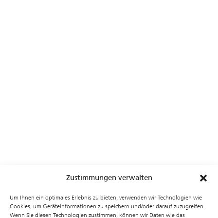
3D-Bildgebung
für zerstörungsfreie Prüfung
und Materialanalyse
Sicherheits- und Zugangskontrolle
durch
kontaktlose Identifikation (z. B. RFID, Tags)
Industrielle Automatisierung
durch
hochauflösende Abstandsmessung und
Bewegungserkennung
Robotik & Automotive
für
Umfeldwahrnehmung und
Kollisionsvermeidung
Kommunikation & Tracking
durch integrierte
Funk- und Ortungssysteme
Zustimmungen verwalten
Um Ihnen ein optimales Erlebnis zu bieten, verwenden wir Technologien wie
Cookies, um Geräteinformationen zu speichern und/oder darauf zuzugreifen.
Wenn Sie diesen Technologien zustimmen, können wir Daten wie das