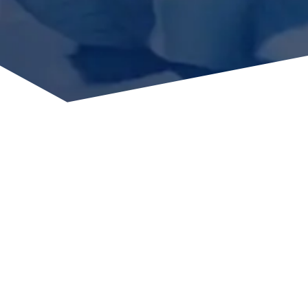
VON DER ENTWICKLUNG BIS
ZUR
KLEINSERIENPRODUKTION
Nutzen Sie die Synergien des
Leistungszentrums
Terahertzsensorik
und profitieren Sie von unserer
Expertise in der
Waferbearbeitung
für die
Entwicklung passgenauer Hochfrequenzsysteme. Wir
begleiten Sie von der ersten Idee bis zum Prototyp
und der Kleinserie – effizient, flexibel und