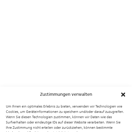
Flexible Erweiterungen
:
RFID,
Heterointegration und kundenspezifische
Substrate
Zustimmungen verwalten
Um Ihnen ein optimales Erlebnis zu bieten, verwenden wir Technologien wie
© Fraunhofer IMS
Cookies, um Geräteinformationen zu speichern und/oder darauf zuzugreifen.
Wenn Sie diesen Technologien zustimmen, können wir Daten wie das
TYPISCHE ANWENDUNGEN
Surfverhalten oder eindeutige IDs auf dieser Website verarbeiten. Wenn Sie
Ihre Zustimmung nicht erteilen oder zurückziehen, können bestimmte