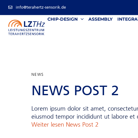
info@terahertz-sensorik.de
CHIP-DESIGN
ASSEMBLY
INTEGRA
Author
Published
PUBLISHED
on:
IN:
NEWS
NEWS POST 2
Lorem ipsum dolor sit amet, consectetur 
eiusmod tempor incididunt ut labore et 
Weiter lesen
News Post 2