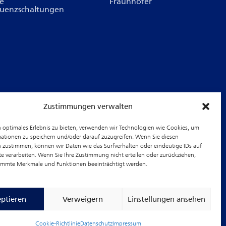
te
Fraunhofer
uenzschaltungen
Zustimmungen verwalten
 optimales Erlebnis zu bieten, verwenden wir Technologien wie Cookies, um
ationen zu speichern und/oder darauf zuzugreifen. Wenn Sie diesen
 zustimmen, können wir Daten wie das Surfverhalten oder eindeutige IDs auf
te verarbeiten. Wenn Sie Ihre Zustimmung nicht erteilen oder zurückziehen,
immte Merkmale und Funktionen beeinträchtigt werden.
ptieren
Verweigern
Einstellungen ansehen
Impressum
Datenschutz
Cookie Richtlinie (EU)
Cookie-Richtlinie
Datenschutz
Impressum