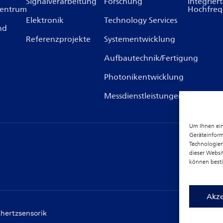
Signalverarbeitung
Forschung
Integrier
zentrum
Hochfreq
Elektronik
Technology Services
nd
Referenzprojekte
Systementwicklung
Aufbautechnik/Fertigung
Photonikentwicklung
Messdienstleistungen
Um Ihnen ein
Geräteinform
Technologien
dieser Websi
können best
Akze
hertzsensorik